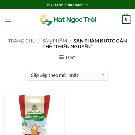
Bỏ
HOTLINE: 0886808012
qua
nội
0
dung
TRANG CHỦ
/
SẢN PHẨM
/
SẢN PHẨM ĐƯỢC GẮN
THẺ “THIÊN NGUYÊN”
LỌC