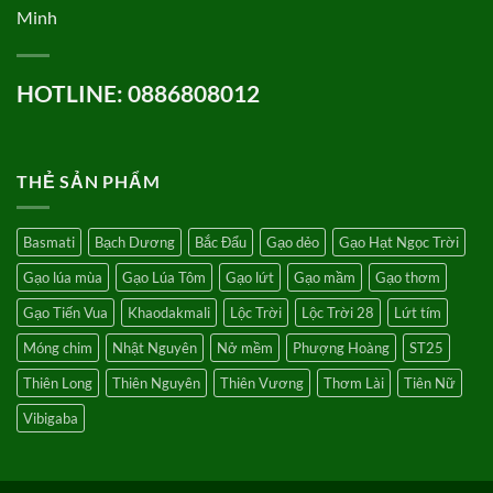
Minh
HOTLINE: 0886808012
THẺ SẢN PHẨM
Basmati
Bạch Dương
Bắc Đẩu
Gạo dẻo
Gạo Hạt Ngọc Trời
Gạo lúa mùa
Gạo Lúa Tôm
Gạo lứt
Gạo mầm
Gạo thơm
Gạo Tiến Vua
Khaodakmali
Lộc Trời
Lộc Trời 28
Lứt tím
Móng chim
Nhật Nguyên
Nở mềm
Phượng Hoàng
ST25
Thiên Long
Thiên Nguyên
Thiên Vương
Thơm Lài
Tiên Nữ
Vibigaba