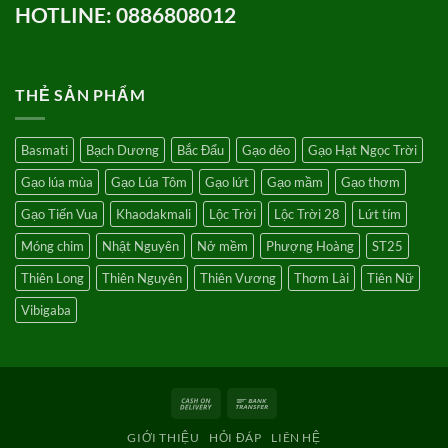
HOTLINE: 0886808012
THẺ SẢN PHẨM
Basmati
Bạch Dương
Bắc Đẩu
Gạo dẻo
Gạo Hạt Ngọc Trời
Gạo lúa mùa
Gạo Lúa Tôm
Gạo lứt
Gạo mầm
Gạo thơm
Gạo Tiến Vua
Khaodakmali
Lộc Trời
Lộc Trời 28
Lứt tím
Móng chim
Nhật Nguyên
Nở mềm
Phượng Hoàng
ST25
Thiên Long
Thiên Nguyên
Thiên Vương
Thơm Lài
Tiên Nữ
Vibigaba
Cash
Bank
On
Transfer
GIỚI THIỆU
HỎI ĐÁP
LIÊN HỆ
Delivery