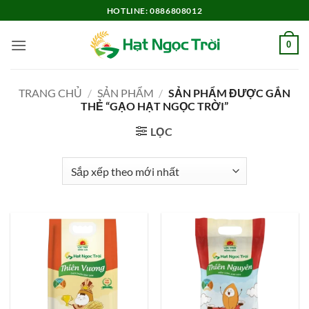
Bỏ
HOTLINE: 0886808012
qua
nội
0
dung
TRANG CHỦ
/
SẢN PHẨM
/
SẢN PHẨM ĐƯỢC GẮN
THẺ “GẠO HẠT NGỌC TRỜI”
LỌC