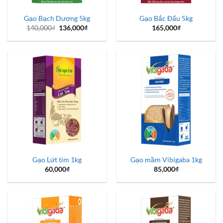
Gạo Bạch Dương 5kg
Gạo Bắc Đẩu 5kg
Giá
Giá
140,000
₫
136,000
₫
165,000
₫
gốc
hiện
là:
tại
140,000₫.
là:
136,000₫.
Gạo Lứt tím 1kg
Gạo mầm Vibigaba 1kg
60,000
₫
85,000
₫