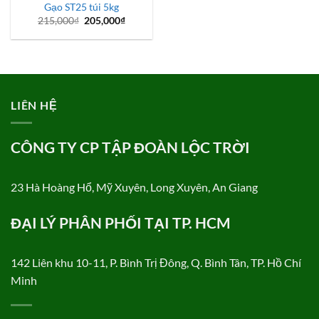
Gạo ST25 túi 5kg
Giá
Giá
215,000
₫
205,000
₫
gốc
hiện
là:
tại
215,000₫.
là:
205,000₫.
LIÊN HỆ
CÔNG TY CP TẬP ĐOÀN LỘC TRỜI
23 Hà Hoàng Hổ, Mỹ Xuyên, Long Xuyên, An Giang
ĐẠI LÝ PHÂN PHỐI TẠI TP. HCM
142 Liên khu 10-11, P. Bình Trị Đông, Q. Bình Tân, TP. Hồ Chí
Minh