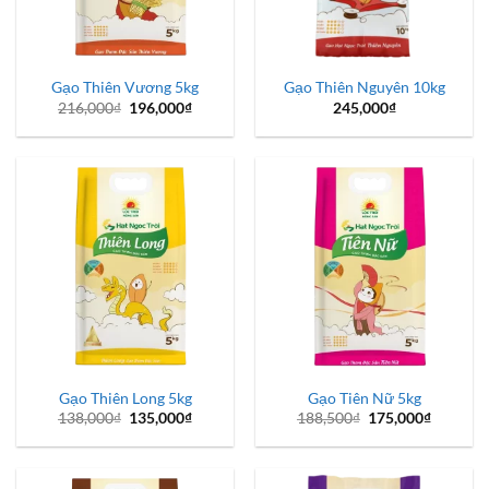
Gạo Thiên Vương 5kg
Gạo Thiên Nguyên 10kg
Giá
Giá
216,000
₫
196,000
₫
245,000
₫
gốc
hiện
là:
tại
216,000₫.
là:
196,000₫.
Gạo Thiên Long 5kg
Gạo Tiên Nữ 5kg
Giá
Giá
Giá
Giá
138,000
₫
135,000
₫
188,500
₫
175,000
₫
gốc
hiện
gốc
hiện
là:
tại
là:
tại
138,000₫.
là:
188,500₫.
là:
135,000₫.
175,000