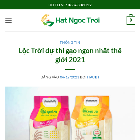
Bỏ
HOTLINE: 0886808012
qua
nội
0
dung
THÔNG TIN
Lộc Trời dự thi gạo ngon nhất thế
giới 2021
ĐĂNG VÀO
04/12/2021
BỞI
HAUBT