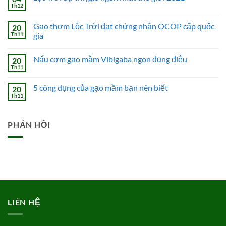
Th12
Không
có
bình
Gạo thơm Lộc Trời đạt chứng nhận OCOP cấp quốc
20
luận
ở
Th11
gia
Lộc
Không
Trời
có
dự
Nấu cơm gạo mầm Vibigaba ngon đúng điệu
20
bình
thi
luận
gạo
Th11
Không
ở
ngon
có
Gạo
nhất
bình
thơm
thế
5 công dụng của gạo mầm bạn nên biết
20
luận
Lộc
giới
ở
Th11
Trời
Không
2021
Nấu
đạt
có
cơm
chứng
bình
gạo
nhận
luận
mầm
PHẢN HỒI
ở
OCOP
Vibigaba
5
cấp
ngon
công
quốc
đúng
dụng
gia
điệu
của
gạo
mầm
bạn
nên
biết
LIÊN HỆ