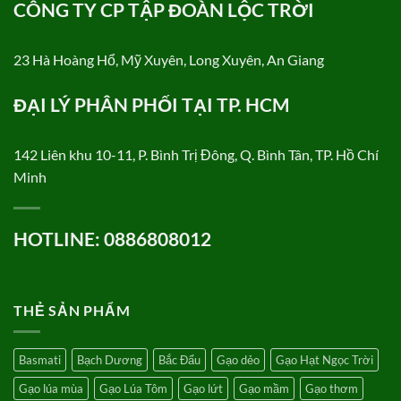
CÔNG TY CP TẬP ĐOÀN LỘC TRỜI
23 Hà Hoàng Hổ, Mỹ Xuyên, Long Xuyên, An Giang
ĐẠI LÝ PHÂN PHỐI TẠI TP. HCM
142 Liên khu 10-11, P. Bình Trị Đông, Q. Bình Tân, TP. Hồ Chí
Minh
HOTLINE: 0886808012
THẺ SẢN PHẨM
Basmati
Bạch Dương
Bắc Đẩu
Gạo dẻo
Gạo Hạt Ngọc Trời
Gạo lúa mùa
Gạo Lúa Tôm
Gạo lứt
Gạo mầm
Gạo thơm