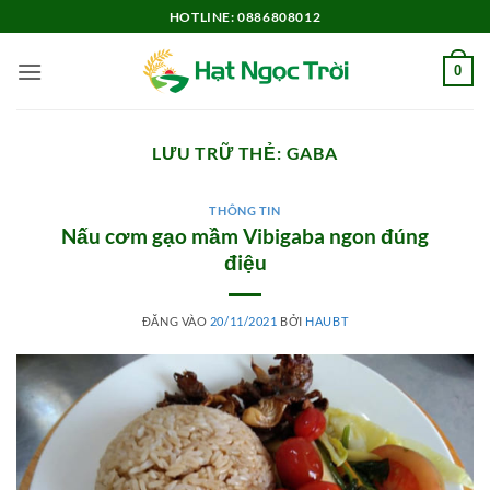
Bỏ
HOTLINE: 0886808012
qua
nội
0
dung
LƯU TRỮ THẺ:
GABA
THÔNG TIN
Nấu cơm gạo mầm Vibigaba ngon đúng
điệu
ĐĂNG VÀO
20/11/2021
BỞI
HAUBT