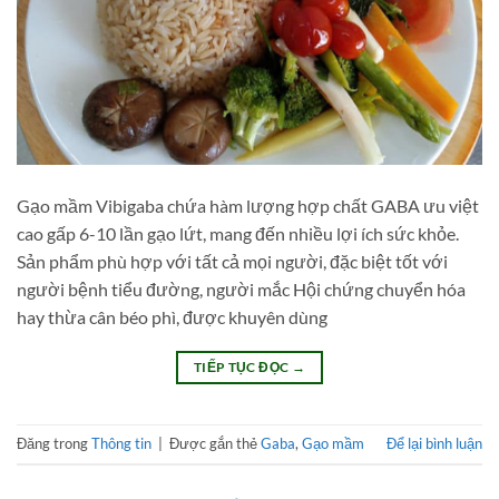
Gạo mầm Vibigaba chứa hàm lượng hợp chất GABA ưu việt
cao gấp 6-10 lần gạo lứt, mang đến nhiều lợi ích sức khỏe.
Sản phẩm phù hợp với tất cả mọi người, đặc biệt tốt với
người bệnh tiểu đường, người mắc Hội chứng chuyển hóa
hay thừa cân béo phì, được khuyên dùng
TIẾP TỤC ĐỌC
→
Đăng trong
Thông tin
|
Được gắn thẻ
Gaba
,
Gạo mầm
Để lại bình luận