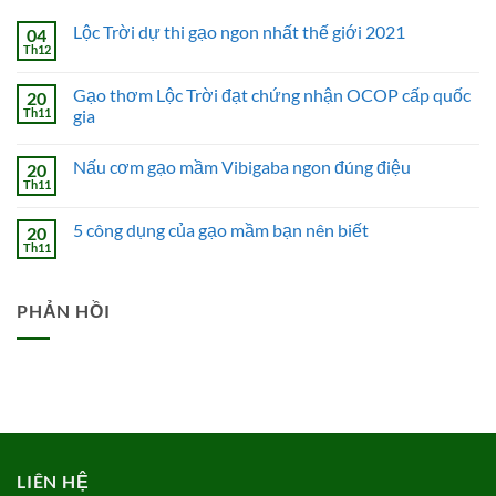
Lộc Trời dự thi gạo ngon nhất thế giới 2021
04
Th12
Không
có
bình
Gạo thơm Lộc Trời đạt chứng nhận OCOP cấp quốc
20
luận
ở
Th11
gia
Lộc
Không
Trời
có
dự
Nấu cơm gạo mầm Vibigaba ngon đúng điệu
20
bình
thi
luận
gạo
Th11
Không
ở
ngon
có
Gạo
nhất
bình
thơm
thế
5 công dụng của gạo mầm bạn nên biết
20
luận
Lộc
giới
ở
Th11
Trời
Không
2021
Nấu
đạt
có
cơm
chứng
bình
gạo
nhận
luận
mầm
PHẢN HỒI
ở
OCOP
Vibigaba
5
cấp
ngon
công
quốc
đúng
dụng
gia
điệu
của
gạo
mầm
bạn
nên
biết
LIÊN HỆ